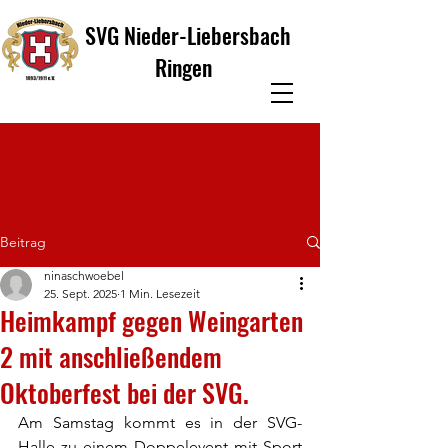
SVG Nieder-Liebersbach
Ringen
Beitrag
ninaschwoebel
25. Sept. 2025
1 Min. Lesezeit
Heimkampf gegen Weingarten
2 mit anschließendem
Oktoberfest bei der SVG.
Am Samstag kommt es in der SVG-
Halle zu einem Doppelevent mit Sport 