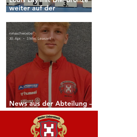
weiter auf der
Erfolgsspur.
ninaschwoebel
30. Apr.
3 Min. Lesezeit
News aus der Abteilung –
kurz zusammengefasst: