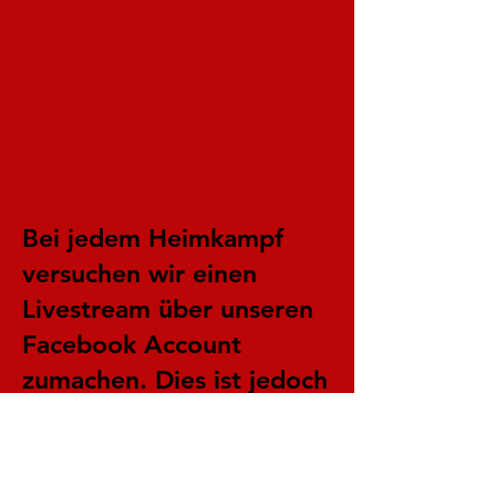
Bei jedem Heimkampf
versuchen wir einen
Livestream über unseren
Facebook Account
zumachen. Dies ist jedoch
immer von der
Internetverbindung
abhängig.