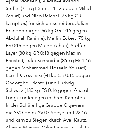
Ajmal Mohseni), Vladut-Alexandru 
Stefan (71 kg FS mit 14:12 gegen Milad 
Ashuri) und Nico Reichel (75 kg GR 
kampflos) für sich entscheiden. Julian 
Brandenburger (66 kg GR 1:16 gegen 
Abdullah Rahime), Merlin Eckert (75 kg 
FS 0:16 gegen Mujeb Ashuri), Steffen 
Layer (80 kg GR 0:18 gegen Maxim 
Fricatel), Luke Schneider (86 kg FS 1:16 
gegen Mohammad Hossein Yousefi), 
Kamil Krzewinski (98 kg GR 0:15 gegen 
Gheorghe Fricatel) und Ludwig 
Schwarz (130 kg FS 0:16 gegen Anatoli 
Lungu) unterlagen in ihren Kämpfen.
In der Schülerliga Gruppe C gewann 
die SVG beim AV 03 Speyer mit 22:16 
und kam zu Siegen durch Avel Kautz, 
Alessio Muscas, Valentin Scalzo, Lillith 
End, Noah End und Gian Luca Muscas. 