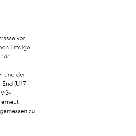
rasse vor 
hen Erfolge 
ende 
l und der 
End (U17 - 
 SVG-
 erneut 
ngemessen zu 