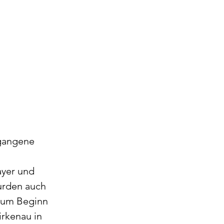
gangene 
ayer und 
urden auch 
 zum Beginn 
rkenau in 