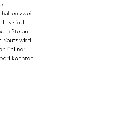
o 
r haben zwei 
d es sind 
ndru Stefan 
 Kautz wird 
n Fellner 
ori konnten 