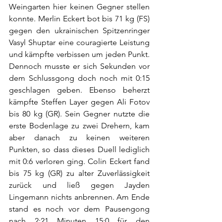
Weingarten hier keinen Gegner stellen 
konnte. Merlin Eckert bot bis 71 kg (FS) 
gegen den ukrainischen Spitzenringer 
Vasyl Shuptar eine couragierte Leistung 
und kämpfte verbissen um jeden Punkt. 
Dennoch musste er sich Sekunden vor 
dem Schlussgong doch noch mit 0:15 
geschlagen geben. Ebenso beherzt 
kämpfte Steffen Layer gegen Ali Fotov 
bis 80 kg (GR). Sein Gegner nutzte die 
erste Bodenlage zu zwei Drehern, kam 
aber danach zu keinen weiteren 
Punkten, so dass dieses Duell lediglich 
mit 0:6 verloren ging. Colin Eckert fand 
bis 75 kg (GR) zu alter Zuverlässigkeit 
zurück und ließ gegen Jayden 
Lingemann nichts anbrennen. Am Ende 
stand es noch vor dem Pausengong 
nach 2:21 Minuten 15:0 für den 