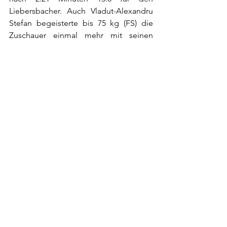
Liebersbacher. Auch Vladut-Alexandru 
Stefan begeisterte bis 75 kg (FS) die 
Zuschauer einmal mehr mit seinen 
Griffkünsten. Mertan Cici hatte keine 
Chance und musste bereits nach 2:05 
mit 17:1 Punkten geschlagen die Matte 
verlassen.
Erstmals ohne Punkte auf der Matte 
musste sich Liebersbachs zweite 
Mannschaft gegen den Meister KSV 
Berghausen geschlagen geben.
Das junge Team bot dennoch eine ganz 
hervorragende Runde und konnte so 
manch überraschenden Erfolg erzielen. 
Krankheitsbedingt fehlte Luke 
Schneider und auch Leon Jeck konnte 
verletzungsbedingt nicht im Vollbesitz 